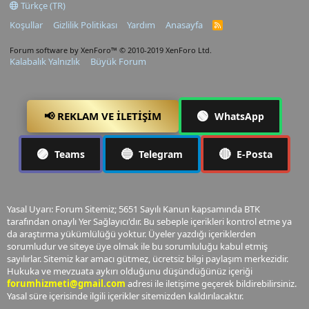
Türkçe (TR)
Koşullar
Gizlilik Politikası
Yardım
Anasayfa
R
S
S
Forum software by XenForo™
© 2010-2019 XenForo Ltd.
Kalabalık Yalnızlık
Büyük Forum
🟢
📢 REKLAM VE İLETIŞIM
WhatsApp
🟣
🔵
🔴
Teams
Telegram
E-Posta
Yasal Uyarı: Forum Sitemiz; 5651 Sayılı Kanun kapsamında BTK
tarafından onaylı Yer Sağlayıcı'dır. Bu sebeple içerikleri kontrol etme ya
da araştırma yükümlülüğü yoktur. Üyeler yazdığı içeriklerden
sorumludur ve siteye üye olmak ile bu sorumluluğu kabul etmiş
sayılırlar. Sitemiz kar amacı gütmez, ücretsiz bilgi paylaşım merkezidir.
Hukuka ve mevzuata aykırı olduğunu düşündüğünüz içeriği
forumhizmeti@gmail.com
adresi ile iletişime geçerek bildirebilirsiniz.
Yasal süre içerisinde ilgili içerikler sitemizden kaldırılacaktır.