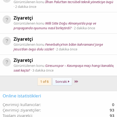
Görüntülenen konu
İlhan Palut’tan tecrübeli teknik yöneticiye övgü
2 dakika önce
Ziyaretçi
Görüntülenen konu
Willi Sitte Doğu Almanya'da pop ve
propaganda oyununu nasıl birleştirdi?
2 dakika önce
Ziyaretçi
Görüntülenen konu
Fenerbahçe’nin bâtın kahramanı! Jorge
Jesus’dan övgü dolu sözler!
2 dakika önce
Ziyaretçi
Görüntülenen konu
Giresunspor – Kasımpaşa maçı hangi kanalda,
saat kaçta?
3 dakika önce
Last
1 of 6
Sonraki
Online istatistikleri
Çevrimiçi kullanıcılar
0
Çevrimiçi ziyaretçiler
93
Toplam ziyaretçi
93