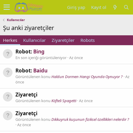
Giriş yap
Kayıt ol
Kullanıcılar
Şu anki ziyaretçiler
Herkes
Kullanıcılar
Ziyaretçiler
Robots
Robot:
Bing
En son içeriği görüntüleniyor
Az önce
Robot:
Baidu
Görüntülenen konu
Haldun Dormen Hangi Oyunda Oynuyor ?
Az
önce
Ziyaretçi
Görüntülenen konu
Köfteli Spagetti
Az önce
Ziyaretçi
Görüntülenen konu
Dikkuyruk kuşunun fiziksel özellikleri nelerdir ?
Az önce