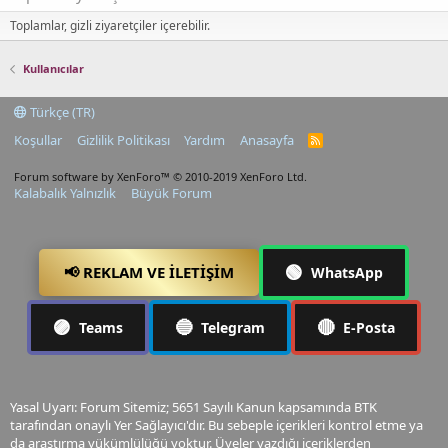
Toplamlar, gizli ziyaretçiler içerebilir.
Kullanıcılar
Türkçe (TR)
Koşullar
Gizlilik Politikası
Yardım
Anasayfa
R
S
S
Forum software by XenForo™
© 2010-2019 XenForo Ltd.
Kalabalık Yalnızlık
Büyük Forum
🟢
📢 REKLAM VE İLETIŞIM
WhatsApp
🟣
🔵
🔴
Teams
Telegram
E-Posta
Yasal Uyarı: Forum Sitemiz; 5651 Sayılı Kanun kapsamında BTK
tarafından onaylı Yer Sağlayıcı'dır. Bu sebeple içerikleri kontrol etme ya
da araştırma yükümlülüğü yoktur. Üyeler yazdığı içeriklerden