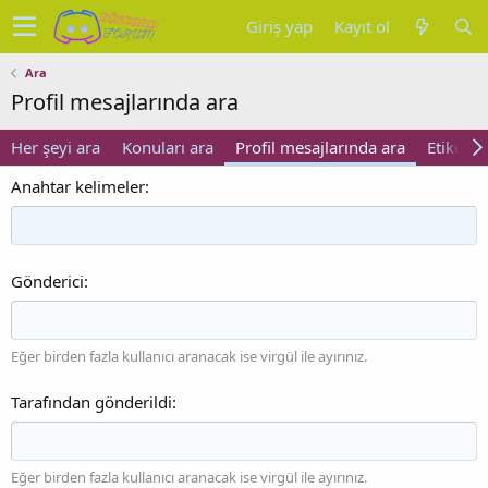
Giriş yap
Kayıt ol
Ara
Profil mesajlarında ara
Her şeyi ara
Konuları ara
Profil mesajlarında ara
Etiketler
Anahtar kelimeler
Gönderici
Eğer birden fazla kullanıcı aranacak ise virgül ile ayırınız.
Tarafından gönderildi
Eğer birden fazla kullanıcı aranacak ise virgül ile ayırınız.