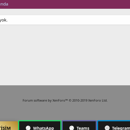
ında
yok.
Forum software by XenForo™
© 2010-2019 XenForo Ltd.
🟢
🟣
🔵
TIŞIM
WhatsApp
Teams
Telegra