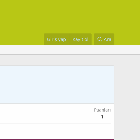
Giriş yap
Kayıt ol
Ara
Puanları
1