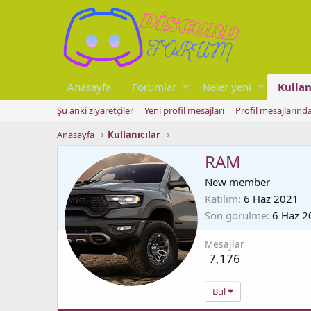
Anasayfa
Forumlar
Neler yeni
Kullan
Şu anki ziyaretçiler
Yeni profil mesajları
Profil mesajlarınd
Anasayfa
Kullanıcılar
RAM
New member
Katılım
6 Haz 2021
Son görülme
6 Haz 2
Mesajlar
7,176
Bul