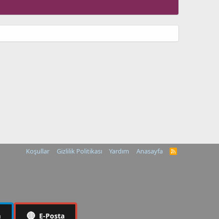
Koşullar
Gizlilik Politikası
Yardım
Anasayfa
R
S
S
🔴
m
E-Posta