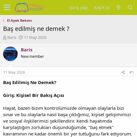
Giriş yap
Kayıt ol
El Ayak Bakımı
Baş edilmiş ne demek ?
K
B
Baris
11 May 2026
o
a
n
ş
Baris
u
l
New member
y
a
u
n
b
g
11 May 2026
#1
a
ı
ş
ç
Baş Edilmiş Ne Demek?
l
t
a
a
Giriş: Kişisel Bir Bakış Açısı
t
r
a
i
Hayat, bazen bizim kontrolümüzde olmayan olaylarla bizi
n
h
sınar ve bu olaylarla nasıl başa çıktığımız, kişisel gelişimimizi
i
ve sosyal ilişkilerimizi şekillendirir. Kendi hayatımda
karşılaştığım zorlukları düşündüğümde, "baş etmek"
kavramının ne kadar önemli bir yer tuttuğunu fark ediyorum.