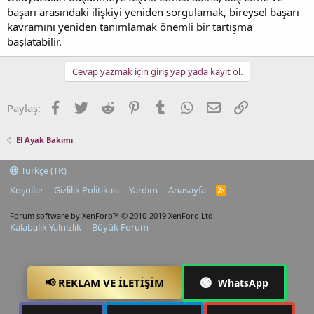
başarı arasındaki ilişkiyi yeniden sorgulamak, bireysel başarı
kavramını yeniden tanımlamak önemli bir tartışma
başlatabilir.
Cevap yazmak için giriş yap yada kayıt ol.
Facebook
Twitter
Reddit
Pinterest
Tumblr
WhatsApp
E-posta
Link
Paylaş:
El Ayak Bakımı
Türkçe (TR)
Koşullar
Gizlilik Politikası
Yardım
Anasayfa
R
S
S
Forum software by XenForo™
© 2010-2019 XenForo Ltd.
Kalabalık Yalnızlık
Büyük Forum
🟢
📢 REKLAM VE İLETIŞIM
WhatsApp