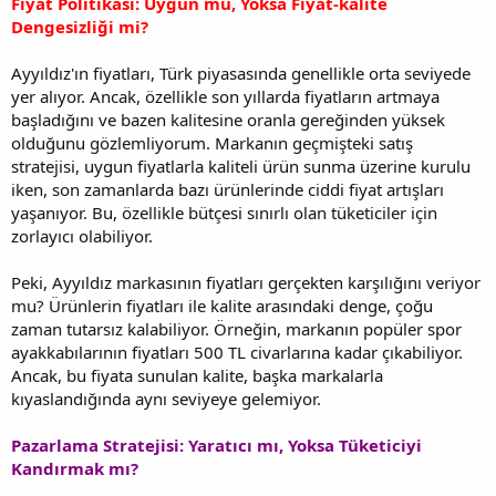
Fiyat Politikası: Uygun mu, Yoksa Fiyat-kalite
Dengesizliği mi?
Ayyıldız'ın fiyatları, Türk piyasasında genellikle orta seviyede
yer alıyor. Ancak, özellikle son yıllarda fiyatların artmaya
başladığını ve bazen kalitesine oranla gereğinden yüksek
olduğunu gözlemliyorum. Markanın geçmişteki satış
stratejisi, uygun fiyatlarla kaliteli ürün sunma üzerine kurulu
iken, son zamanlarda bazı ürünlerinde ciddi fiyat artışları
yaşanıyor. Bu, özellikle bütçesi sınırlı olan tüketiciler için
zorlayıcı olabiliyor.
Peki, Ayyıldız markasının fiyatları gerçekten karşılığını veriyor
mu? Ürünlerin fiyatları ile kalite arasındaki denge, çoğu
zaman tutarsız kalabiliyor. Örneğin, markanın popüler spor
ayakkabılarının fiyatları 500 TL civarlarına kadar çıkabiliyor.
Ancak, bu fiyata sunulan kalite, başka markalarla
kıyaslandığında aynı seviyeye gelemiyor.
Pazarlama Stratejisi: Yaratıcı mı, Yoksa Tüketiciyi
Kandırmak mı?