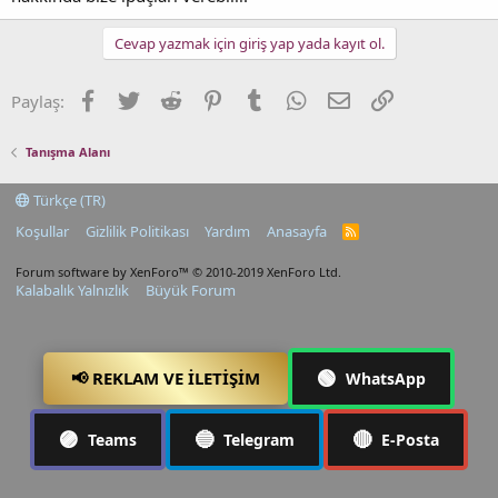
Cevap yazmak için giriş yap yada kayıt ol.
Facebook
Twitter
Reddit
Pinterest
Tumblr
WhatsApp
E-posta
Link
Paylaş:
Tanışma Alanı
Türkçe (TR)
Koşullar
Gizlilik Politikası
Yardım
Anasayfa
R
S
S
Forum software by XenForo™
© 2010-2019 XenForo Ltd.
Kalabalık Yalnızlık
Büyük Forum
🟢
📢 REKLAM VE İLETIŞIM
WhatsApp
🟣
🔵
🔴
Teams
Telegram
E-Posta