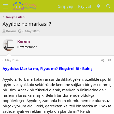
Giriş yap
Kayıt ol
Tanışma Alanı
Ayyıldız ne markası ?
K
B
Kerem
6 May 2026
o
a
n
ş
Kerem
u
l
New member
y
a
u
n
b
g
6 May 2026
#1
a
ı
ş
ç
Ayyıldız: Marka mı, Fiyat mı? Eleştirel Bir Bakış
l
t
a
a
Ayyıldız, Türk markaları arasında dikkat çeken, özellikle sportif
t
r
giyim ve ayakkabı sektöründe kendine sağlam bir yer edinmiş
a
i
bir isim. Ancak bir tüketici olarak, markanın ürünlerine dair
n
h
hislerim biraz karmaşık. Belirli bir dönemde oldukça
i
popülerleşen Ayyıldız, zamanla hem olumlu hem de olumsuz
birçok yorum aldı. Peki, gerçekten kaliteli bir marka mı? Yoksa
sadece fiyatı ve reklamlarıyla ön planda mı? Kendi