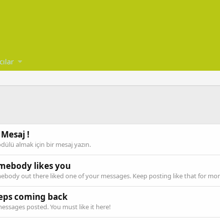
cılar
 Mesaj !
dülü almak için bir mesaj yazın.
mebody likes you
body out there liked one of your messages. Keep posting like that for mor
eps coming back
essages posted. You must like it here!