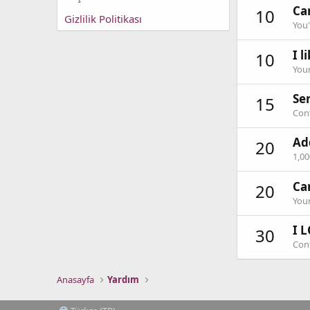
Can
10
Gizlilik Politikası
You'
I l
10
Your
Ser
15
Cont
Ad
20
1,0
Ca
20
Your
I L
30
Cont
Anasayfa
Yardım