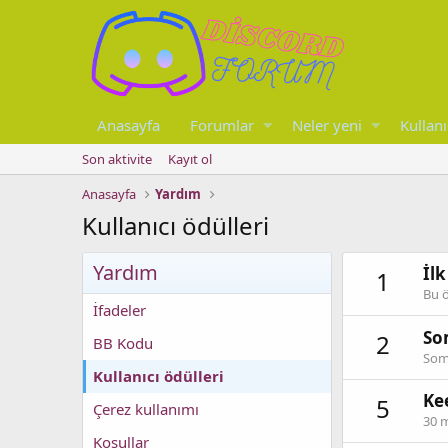
Anasayfa
Forumlar
Neler yeni
Kullanı
Son aktivite
Kayıt ol
Anasayfa
Yardım
Kullanıcı ödülleri
Yardım
İlk
1
Bu ö
İfadeler
So
2
BB Kodu
Some
Kullanıcı ödülleri
Ke
5
Çerez kullanımı
30 m
Koşullar