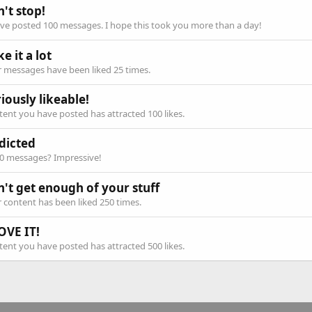
't stop!
ve posted 100 messages. I hope this took you more than a day!
ike it a lot
 messages have been liked 25 times.
iously likeable!
ent you have posted has attracted 100 likes.
dicted
00 messages? Impressive!
n't get enough of your stuff
 content has been liked 250 times.
OVE IT!
ent you have posted has attracted 500 likes.