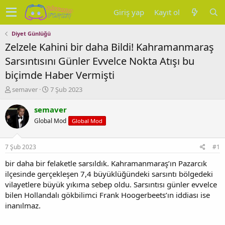
Giriş yap
Kayıt ol
Diyet Günlüğü
Zelzele Kahini bir daha Bildi! Kahramanmaraş
Sarsıntısını Günler Evvelce Nokta Atışı bu
biçimde Haber Vermişti
K
B
semaver
7 Şub 2023
o
a
n
ş
semaver
u
l
Global Mod
Global Mod
y
a
u
n
b
g
7 Şub 2023
#1
a
ı
ş
ç
bir daha bir felaketle sarsıldık. Kahramanmaraş’ın Pazarcık
l
t
ilçesinde gerçekleşen 7,4 büyüklüğündeki sarsıntı bölgedeki
a
a
vilayetlere büyük yıkıma sebep oldu. Sarsıntısı günler evvelce
t
r
bilen Hollandalı gökbilimci Frank Hoogerbeets’ın iddiası ise
a
i
inanılmaz.
n
h
i