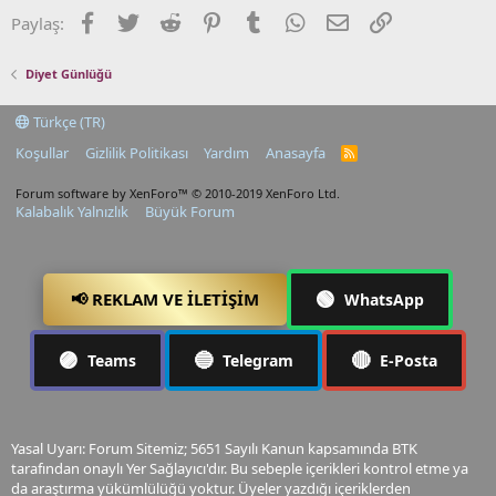
Facebook
Twitter
Reddit
Pinterest
Tumblr
WhatsApp
E-posta
Link
Paylaş:
Diyet Günlüğü
Türkçe (TR)
Koşullar
Gizlilik Politikası
Yardım
Anasayfa
R
S
S
Forum software by XenForo™
© 2010-2019 XenForo Ltd.
Kalabalık Yalnızlık
Büyük Forum
🟢
📢 REKLAM VE İLETIŞIM
WhatsApp
🟣
🔵
🔴
Teams
Telegram
E-Posta
Yasal Uyarı: Forum Sitemiz; 5651 Sayılı Kanun kapsamında BTK
tarafından onaylı Yer Sağlayıcı'dır. Bu sebeple içerikleri kontrol etme ya
da araştırma yükümlülüğü yoktur. Üyeler yazdığı içeriklerden