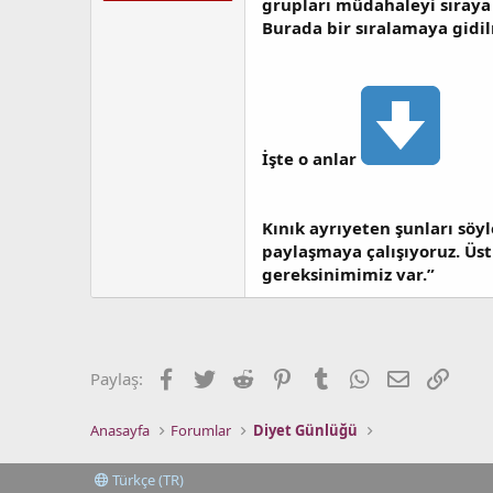
grupları müdahaleyi sıraya 
t
r
a
i
Burada bir sıralamaya gidil
n
h
i
İşte o anlar
Kınık ayrıyeten şunları söyle
paylaşmaya çalışıyoruz. Üst 
gereksinimimiz var.”
Facebook
Twitter
Reddit
Pinterest
Tumblr
WhatsApp
E-posta
Link
Paylaş:
Anasayfa
Forumlar
Diyet Günlüğü
Türkçe (TR)