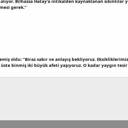
alıyor. Bilhassa Hatay’a intikalden kaynaklanan sıkıntılar 
mesi gerek.”
miş oldu: “Biraz sabır ve anlayış bekliyoruz. Eksikliklerimiz 
üste binmiş iki büyük afeti yaşıyoruz. O kadar yaygın tesir 