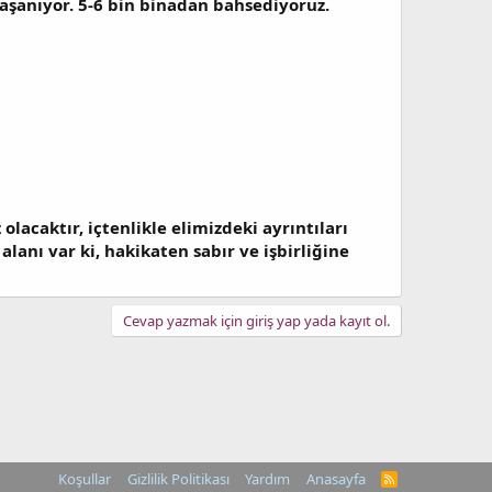
yaşanıyor. 5-6 bin binadan bahsediyoruz.
olacaktır, içtenlikle elimizdeki ayrıntıları
alanı var ki, hakikaten sabır ve işbirliğine
Cevap yazmak için giriş yap yada kayıt ol.
Koşullar
Gizlilik Politikası
Yardım
Anasayfa
R