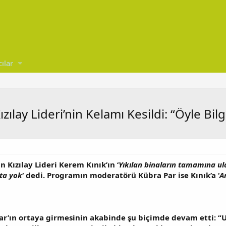
cılar
ılay Lideri’nin Kelamı Kesildi: “Öyle Bil
 Kızılay Lideri Kerem Kınık’ın ‘
Yıkılan binaların tamamına u
kta yok
‘ dedi. Programın moderatörü Kübra Par ise Kınık’a ‘
A
 Par’ın ortaya girmesinin akabinde şu biçimde devam etti: “