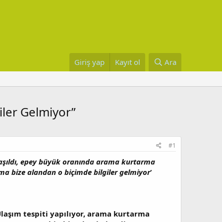
Giriş yap
Kayıt ol
Ara
giler Gelmiyor”
#1
laşıldı, epey büyük oranında arama kurtarma
ma bize alandan o biçimde bilgiler gelmiyor
‘
Ulaşım tespiti yapılıyor, arama kurtarma