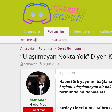
Anasayfa
Forumlar
Neler yeni
Kullanı
Yeni mesajlar
Forumlarda ara
Anasayfa
Forumlar
Diyet Günlüğü
“Ulaşılmayan Nokta Yok” Diyen Kız
K
B
semaver
8 Şub 2023
o
a
n
ş
8 Şub 2023
u
l
Habertürk yayınını bağlanan
y
a
u
n
başladı. Ulaşılamayan bir no
b
g
formunda müdahale etti.
a
ı
semaver
ş
ç
l
t
Global Mod
Kızılay Lideri Kınık, Kübra
a
a
Global Mod