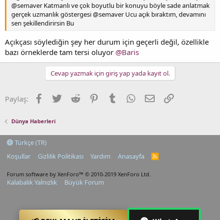
@semaver Katmanlı ve çok boyutlu bir konuyu böyle sade anlatmak
gerçek uzmanlık göstergesi @semaver Ucu açık bıraktım, devamını
sen şekillendirirsin Bu
Açıkçası söylediğin şey her durum için geçerli değil, özellikle
bazı örneklerde tam tersi oluyor
@Baris
Cevap yazmak için giriş yap yada kayıt ol.
Facebook
Twitter
Reddit
Pinterest
Tumblr
WhatsApp
E-posta
Link
Paylaş:
Dünya Haberleri
Türkçe (TR)
Koşullar
Gizlilik Politikası
Yardım
Anasayfa
R
S
S
Forum software by XenForo™
© 2010-2019 XenForo Ltd.
Kalabalık Yalnızlık
Büyük Forum