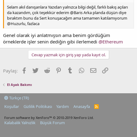
Selam akıl danışanlara Yazıdan yalnızca bilgi değil, farklı bakış açıları
da kazandım, çok teşekkür ederim @Baris Arka planda düşün diye
bıraktım bunu da Sert konuşacağım ama tamamen katılamıyorum
@Huzurlu, fazlaca
Genel olarak iyi anlatmışsın ama benim gördüğüm
örneklerde işler senin dediğin gibi ilerlemedi
@Ethereum
Cevap yazmak için giriş yap yada kayıt ol.
Facebook
Twitter
Reddit
Pinterest
Tumblr
WhatsApp
E-posta
Link
Paylaş:
El Ayak Bakımı
Türkçe (TR)
Koşullar
Gizlilik Politikası
Yardım
Anasayfa
R
S
S
Forum software by XenForo™
© 2010-2019 XenForo Ltd.
Kalabalık Yalnızlık
Büyük Forum