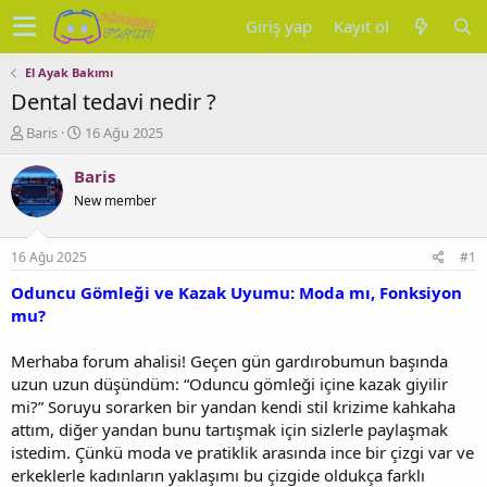
Giriş yap
Kayıt ol
El Ayak Bakımı
Dental tedavi nedir ?
K
B
Baris
16 Ağu 2025
o
a
n
ş
Baris
u
l
New member
y
a
u
n
b
g
16 Ağu 2025
#1
a
ı
ş
ç
Oduncu Gömleği ve Kazak Uyumu: Moda mı, Fonksiyon
l
t
mu?
a
a
t
r
Merhaba forum ahalisi! Geçen gün gardırobumun başında
a
i
uzun uzun düşündüm: “Oduncu gömleği içine kazak giyilir
n
h
mi?” Soruyu sorarken bir yandan kendi stil krizime kahkaha
i
attım, diğer yandan bunu tartışmak için sizlerle paylaşmak
istedim. Çünkü moda ve pratiklik arasında ince bir çizgi var ve
erkeklerle kadınların yaklaşımı bu çizgide oldukça farklı